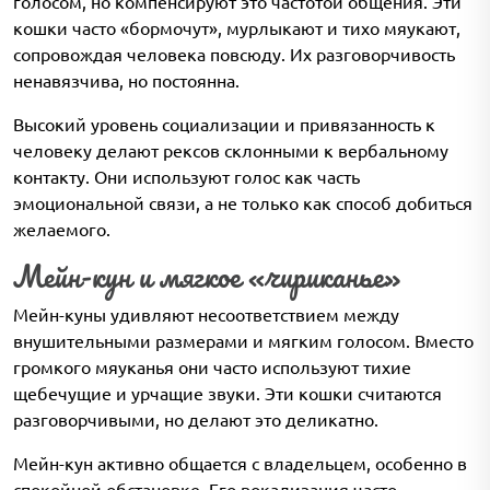
голосом, но компенсируют это частотой общения. Эти
кошки часто «бормочут», мурлыкают и тихо мяукают,
сопровождая человека повсюду. Их разговорчивость
ненавязчива, но постоянна.
Высокий уровень социализации и привязанность к
человеку делают рексов склонными к вербальному
контакту. Они используют голос как часть
эмоциональной связи, а не только как способ добиться
желаемого.
Мейн-кун и мягкое «чириканье»
Мейн-куны удивляют несоответствием между
внушительными размерами и мягким голосом. Вместо
громкого мяуканья они часто используют тихие
щебечущие и урчащие звуки. Эти кошки считаются
разговорчивыми, но делают это деликатно.
Мейн-кун активно общается с владельцем, особенно в
спокойной обстановке. Его вокализация часто