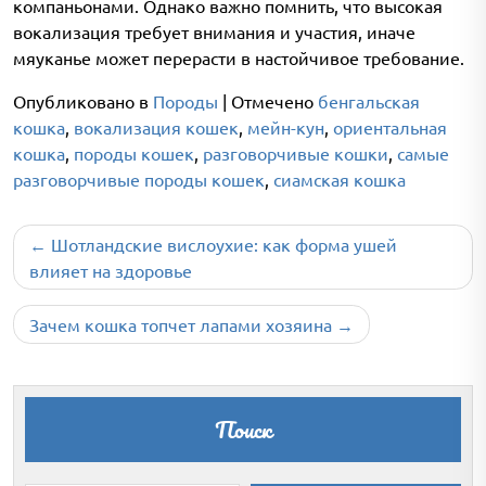
компаньонами. Однако важно помнить, что высокая
вокализация требует внимания и участия, иначе
мяуканье может перерасти в настойчивое требование.
Опубликовано в
Породы
|
Отмечено
бенгальская
кошка
,
вокализация кошек
,
мейн-кун
,
ориентальная
кошка
,
породы кошек
,
разговорчивые кошки
,
самые
разговорчивые породы кошек
,
сиамская кошка
Навигация
Шотландские вислоухие: как форма ушей
по
влияет на здоровье
записям
Зачем кошка топчет лапами хозяина
Поиск