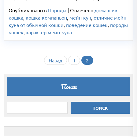
Опубликовано в
Породы
|
Отмечено
домашняя
кошка
,
кошка-компаньон
,
мейн-кун
,
отличие мейн-
куна от обычной кошки
,
поведение кошек
,
породы
кошек
,
характер мейн-куна
Пагинация
Назад
1
2
записей
Поиск
ПОИСК