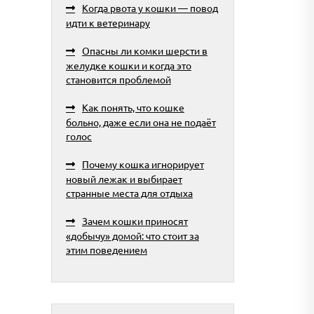
Когда рвота у кошки — повод
идти к ветеринару
Опасны ли комки шерсти в
желудке кошки и когда это
становится проблемой
Как понять, что кошке
больно, даже если она не подаёт
голос
Почему кошка игнорирует
новый лежак и выбирает
странные места для отдыха
Зачем кошки приносят
«добычу» домой: что стоит за
этим поведением