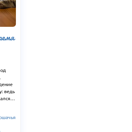
время
под
,
едение
: ведь
дался…
ошачья
я
,