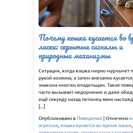
Почему кошка кусается во 
ласки: скрытые сигналы и
природные механизмы
Ситуация, когда кошка мирно мурлычет 
рукой хозяина, а затем внезапно кусается
знакома многим владельцам. Такое пов
часто вызывает недоумение и даже обиду
ещё секунду назад питомец явно наслаж
[...]
Опубликовано в
Поведение
|
Отмечено
к
агрессия
,
кошка кусается во время ласки
,
поведение кошек
,
почему кошка кусаетс